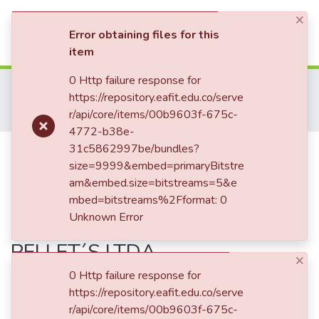
×
(current)
Log In
Error obtaining files for this
item
Communities & Collections
0 Http failure response for
Home
Trabajo de Grado
Escuela de Ciencias Aplicadas e Ingeniería
https://repository.eafit.edu.co/serve
Ingeniería de Diseño de Producto (trabajo de grado)
All of DSpace
r/api/core/items/00b9603f-675c-
Diseño de un producto para mobiliario urbano a partir del estudio de material plástico recuperado de la empresa PELLET´S LTDA.
4772-b38e-
Statistics
Diseño de un producto para
31c5862997be/bundles?
size=9999&embed=primaryBitstre
mobiliario urbano a partir del
am&embed.size=bitstreams=5&e
estudio de material plástico
mbed=bitstreams%2Fformat: 0
Unknown Error
recuperado de la empresa
PELLET´S LTDA.
×
0 Http failure response for
https://repository.eafit.edu.co/serve
Date
r/api/core/items/00b9603f-675c-