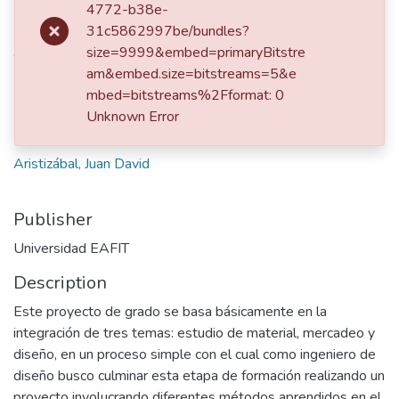
4772-b38e-
2006
31c5862997be/bundles?
Authors
size=9999&embed=primaryBitstre
am&embed.size=bitstreams=5&e
Londoño Ocampo, María Isabel
mbed=bitstreams%2Fformat: 0
Unknown Error
relationships.isAdvisorOf
Aristizábal, Juan David
Publisher
Universidad EAFIT
Description
Este proyecto de grado se basa básicamente en la
integración de tres temas: estudio de material, mercadeo y
diseño, en un proceso simple con el cual como ingeniero de
diseño busco culminar esta etapa de formación realizando un
proyecto involucrando diferentes métodos aprendidos en el