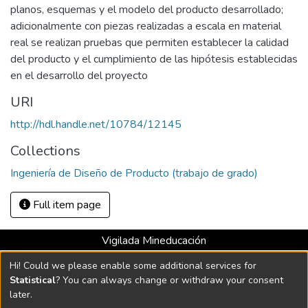
planos, esquemas y el modelo del producto desarrollado;
adicionalmente con piezas realizadas a escala en material
real se realizan pruebas que permiten establecer la calidad
del producto y el cumplimiento de las hipótesis establecidas
en el desarrollo del proyecto
URI
http://hdl.handle.net/10784/12145
Collections
Ingeniería de Diseño de Producto (trabajo de grado)
Full item page
Vigilada Mineducación
Universidad con Acreditación Institucional hasta 2026 -
Hi! Could we please enable some additional services for
Resolución MEN 2158 de 2018
Statistical
? You can always change or withdraw your consent
later.