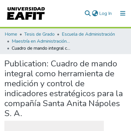
(current)
Log In
Communities & Collections
Home
Tesis de Grado
Escuela de Administración
Maestría en Administración - MBA (tesis)
All of DSpace
Cuadro de mando integral como herramienta de medición y control de indicadores estratégicos para la compañía Santa Anita Nápoles S. A.
Statistics
Publication:
Cuadro de mando
integral como herramienta de
medición y control de
indicadores estratégicos para la
compañía Santa Anita Nápoles
S. A.