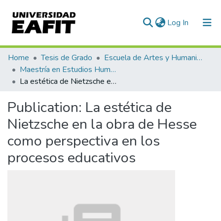
(current)
Log In
Communities & Collections
Home
Tesis de Grado
Escuela de Artes y Humanidades
Maestría en Estudios Humanísticos (tesis)
All of DSpace
La estética de Nietzsche en la obra de Hesse como perspectiva en los procesos educativos
Statistics
Publication:
La estética de
Nietzsche en la obra de Hesse
como perspectiva en los
procesos educativos