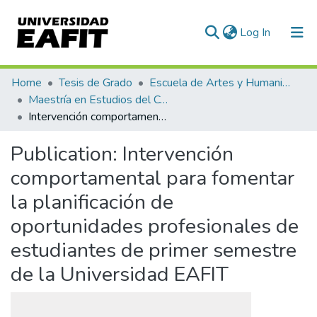
(current)
Log In
Communities & Collections
Home
Tesis de Grado
Escuela de Artes y Humanidades
Maestría en Estudios del Comportamiento (tesis)
All of DSpace
Intervención comportamental para fomentar la planificación de oportunidades profesionales de estudiantes de primer semestre de la Universidad EAFIT
Statistics
Publication:
Intervención
comportamental para fomentar
la planificación de
oportunidades profesionales de
estudiantes de primer semestre
de la Universidad EAFIT