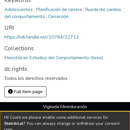
Keywords
Adolescentes
,
Planificación de carrera
,
Rueda del cambio
del comportamiento
,
Deserción
URI
https://hdl.handle.net/10784/32712
Collections
Maestría en Estudios del Comportamiento (tesis)
dc.rights
Todos los derechos reservados
Full item page
Vigilada Mineducación
Universidad con Acreditación Institucional hasta 2026 -
Hi! Could we please enable some additional services for
Resolución MEN 2158 de 2018
Statistical
? You can always change or withdraw your consent
later.