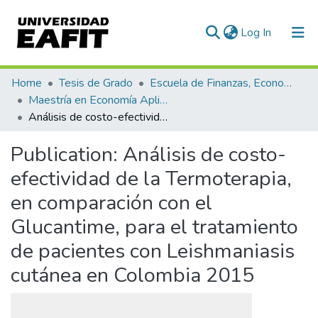
(current)
Log In
Communities & Collections
Home
Tesis de Grado
Escuela de Finanzas, Economía y Gobierno
Maestría en Economía Aplicada (tesis)
All of DSpace
Análisis de costo-efectividad de la Termoterapia, en comparación con el Glucantime, para el tratamiento de pacientes con Leishmaniasis cutánea en Colombia 2015
Statistics
Publication:
Análisis de costo-
efectividad de la Termoterapia,
en comparación con el
Glucantime, para el tratamiento
de pacientes con Leishmaniasis
cutánea en Colombia 2015