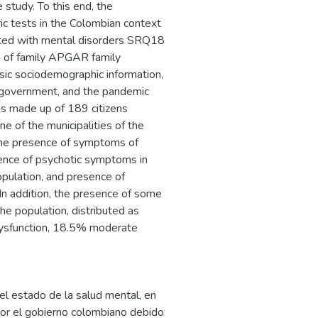
e study. To this end, the
ic tests in the Colombian context
ated with mental disorders SRQ18
n of family APGAR family
basic sociodemographic information,
 government, and the pandemic
 is made up of 189 citizens
e of the municipalities of the
the presence of symptoms of
sence of psychotic symptoms in
pulation, and presence of
n addition, the presence of some
he population, distributed as
dysfunction, 18.5% moderate
el estado de la salud mental, en
por el gobierno colombiano debido