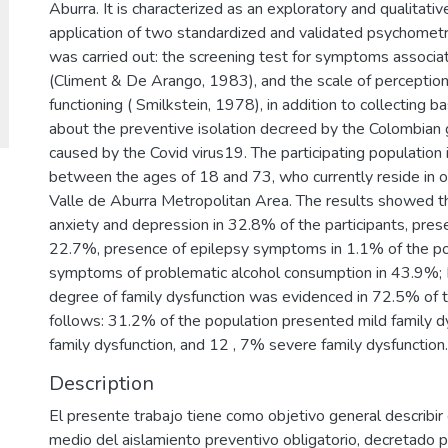
Aburra. It is characterized as an exploratory and qualitativ
application of two standardized and validated psychometr
was carried out: the screening test for symptoms associ
(Climent & De Arango, 1983), and the scale of perceptio
functioning ( Smilkstein, 1978), in addition to collecting 
about the preventive isolation decreed by the Colombian
caused by the Covid virus19. The participating population
between the ages of 18 and 73, who currently reside in on
Valle de Aburra Metropolitan Area. The results showed 
anxiety and depression in 32.8% of the participants, pre
22.7%, presence of epilepsy symptoms in 1.1% of the po
symptoms of problematic alcohol consumption in 43.9%; I
degree of family dysfunction was evidenced in 72.5% of t
follows: 31.2% of the population presented mild family 
family dysfunction, and 12 , 7% severe family dysfunction.
Description
El presente trabajo tiene como objetivo general describir 
medio del aislamiento preventivo obligatorio, decretado 