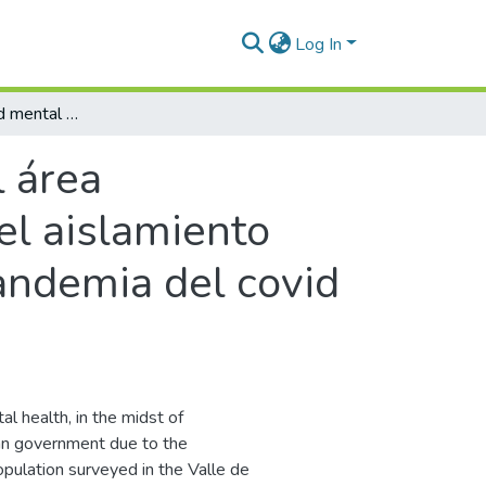
Log In
Situación de salud mental en el área Metropolitana del Valle de Aburrá durante el aislamiento preventivo decretado en Colombia por la pandemia del covid 19 : un análisis exploratorio
l área
el aislamiento
andemia del covid
al health, in the midst of
an government due to the
pulation surveyed in the Valle de