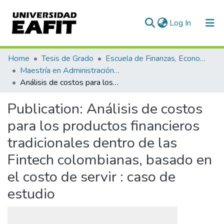
(current)
Log In
Communities & Collections
Home
Tesis de Grado
Escuela de Finanzas, Economía y Gobierno
Maestría en Administración Financiera (tesis)
All of DSpace
Análisis de costos para los productos financieros tradicionales dentro de las Fintech colombianas, basado en el costo de servir : caso de estudio
Statistics
Publication:
Análisis de costos
para los productos financieros
tradicionales dentro de las
Fintech colombianas, basado en
el costo de servir : caso de
estudio