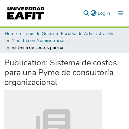
(current)
Log In
Communities & Collections
Home
Tesis de Grado
Escuela de Administración
Maestría en Administración - MBA (tesis)
All of DSpace
Sistema de costos para una Pyme de consultoría organizacional
Statistics
Publication:
Sistema de costos
para una Pyme de consultoría
organizacional