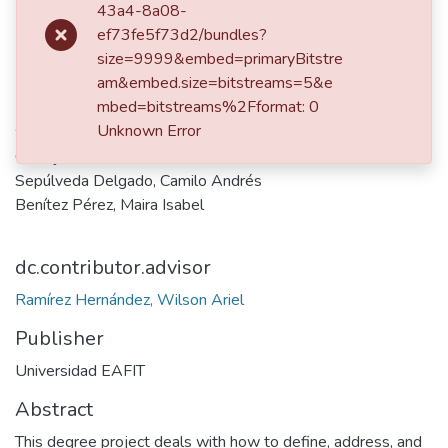
43a4-8a08-
ef73fe5f73d2/bundles?
Date
size=9999&embed=primaryBitstre
am&embed.size=bitstreams=5&e
2021
mbed=bitstreams%2Fformat: 0
Authors
Unknown Error
Carvajal Urrea, Yasmín
Sepúlveda Delgado, Camilo Andrés
Benítez Pérez, Maira Isabel
dc.contributor.advisor
Ramírez Hernández, Wilson Ariel
Publisher
Universidad EAFIT
Abstract
This degree project deals with how to define, address, and