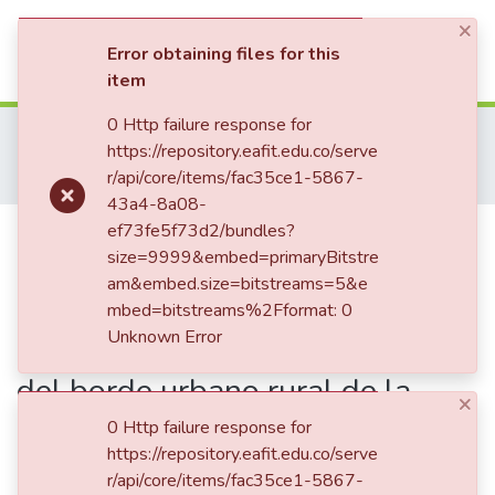
×
(current)
Log In
Error obtaining files for this
item
Statistics
0 Http failure response for
Home
Tesis de Grado
Escuela de Ciencias Aplicadas e Ingeniería
https://repository.eafit.edu.co/serve
Maestría en Procesos Urbanos y Ambientales (tesis)
r/api/core/items/fac35ce1-5867-
Amphibia : estrategias para mejorar la resiliencia socioecológica en el asentamiento Antonio Nariño del borde urbano rural de la Ciénaga San Silvestre, Barrancabermeja (Santander)
43a4-8a08-
Publication:
ef73fe5f73d2/bundles?
Amphibia :
size=9999&embed=primaryBitstre
estrategias para mejorar la
am&embed.size=bitstreams=5&e
resiliencia socioecológica en el
mbed=bitstreams%2Fformat: 0
Unknown Error
asentamiento Antonio Nariño
del borde urbano rural de la
×
Ciénaga San Silvestre,
0 Http failure response for
https://repository.eafit.edu.co/serve
Barrancabermeja (Santander)
r/api/core/items/fac35ce1-5867-