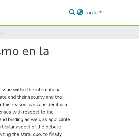
Log In
orismo en la Comunidad internacional
ismo en la
issue within the international
ate and their security and the
this reason, we consider it is a
sensus with respect to the
and binding as well, as applicable
articular aspect of the debate
zing the statu quo, to finally