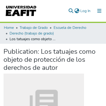
(current)
Log In
Communities & Collections
Home
Trabajo de Grado
Escuela de Derecho
Derecho (trabajo de grado)
All of DSpace
Los tatuajes como objeto de protección de los derechos de autor
Statistics
Publication:
Los tatuajes como
objeto de protección de los
derechos de autor