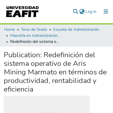
(current)
Log In
Communities & Collections
Home
Tesis de Grado
Escuela de Administración
Maestría en Administración - MBA (tesis)
All of DSpace
Redefinición del sistema operativo de Aris Mining Marmato en términos de productividad, rentabilidad y eficiencia
Statistics
Publication:
Redefinición del
sistema operativo de Aris
Mining Marmato en términos de
productividad, rentabilidad y
eficiencia