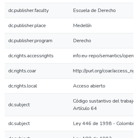
dc.publisher.faculty
Escuela de Derecho
dc.publisher.place
Medellín
dc.publisher.program
Derecho
dc.rights.accessrights
info:eu-repo/semantics/openA
dc.rights.coar
http://purl.org/coar/access_rig
dc.rights.local
Acceso abierto
Código sustantivo del trabajo 
dc.subject
Artículo 64
dc.subject
Ley 446 de 1998 - Colombia -