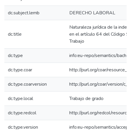
dc.subject.lemb
DERECHO LABORAL
Naturaleza jurídica de la inde
dc.title
en el artículo 64 del Código S
Trabajo
dc.type
info:eu-repo/semantics/bachel
dc.type.coar
http://purl.org/coar/resource_
dc.type.coarversion
http://purl.org/coar/version/
dc.type.local
Trabajo de grado
dc.type.redcol
http://purl.org/redcol/resourc
dc.type.version
info:eu-repo/semantics/accep