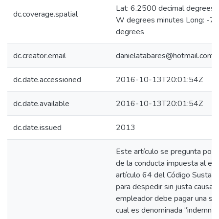
Lat: 6.2500 decimal degrees
dc.coverage.spatial
W degrees minutes Long: -75
degrees
dc.creator.email
danielatabares@hotmail.com
dc.date.accessioned
2016-10-13T20:01:54Z
dc.date.available
2016-10-13T20:01:54Z
dc.date.issued
2013
Este artículo se pregunta por e
de la conducta impuesta al em
artículo 64 del Código Sustant
para despedir sin justa causa a
empleador debe pagar una sum
cual es denominada “indemniza