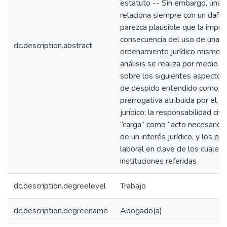
estatuto -- Sin embargo, una 
relaciona siempre con un daño 
parezca plausible que la imput
consecuencia del uso de una p
dc.description.abstract
ordenamiento jurídico mismo co
análisis se realiza por medio d
sobre los siguientes aspectos j
de despido entendido como el
prerrogativa atribuida por el 
jurídico; la responsabilidad civi
“carga” como “acto necesario” p
de un interés jurídico, y los pr
laboral en clave de los cuales
instituciones referidas
dc.description.degreelevel
Trabajo
dc.description.degreename
Abogado(a)