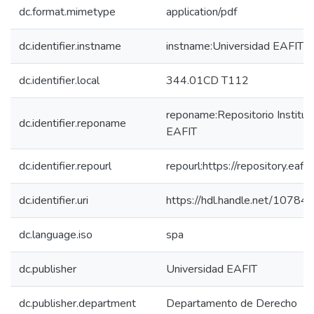
dc.format.mimetype
application/pdf
dc.identifier.instname
instname:Universidad EAFIT
dc.identifier.local
344.01CD T112
reponame:Repositorio Instituc
dc.identifier.reponame
EAFIT
dc.identifier.repourl
repourl:https://repository.eafit
dc.identifier.uri
https://hdl.handle.net/10784
dc.language.iso
spa
dc.publisher
Universidad EAFIT
dc.publisher.department
Departamento de Derecho