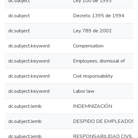
dc.subject
Ley 100 de 1993
dc.subject
Decreto 1395 de 1994
dc.subject
Ley 789 de 2002
dc.subject.keyword
Compensation
dc.subject.keyword
Employees, dismissal of
dc.subject.keyword
Civil responsability
dc.subject.keyword
Labor law
dc.subject.lemb
INDEMNIZACIÓN
dc.subject.lemb
DESPIDO DE EMPLEADOS 
dc.subject.lemb
RESPONSABILIDAD CIVIL