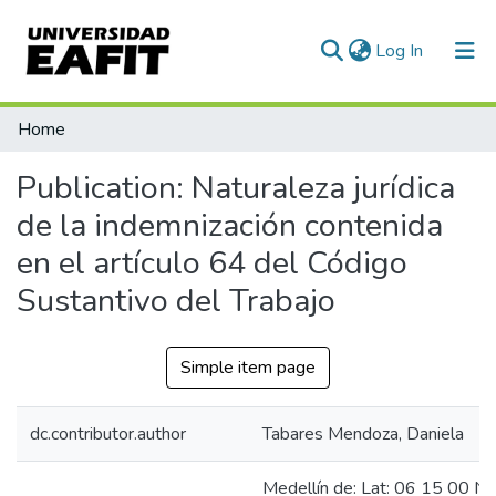
(current)
Log In
Communities & Collections
Home
All of DSpace
Publication:
Naturaleza jurídica
Statistics
de la indemnización contenida
en el artículo 64 del Código
Sustantivo del Trabajo
Simple item page
dc.contributor.author
Tabares Mendoza, Daniela
Medellín de: Lat: 06 15 00 N