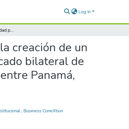
Log In
Estudio de prefactibilidad para la creación de un agente comercial internacional para el mercado bilateral de food service, dirigido al sector institucional entre Panamá, Ecuador, Perú y Estados Unidos
 la creación de un
cado bilateral de
al entre Panamá,
nstitucional
,
Business ConeXtion