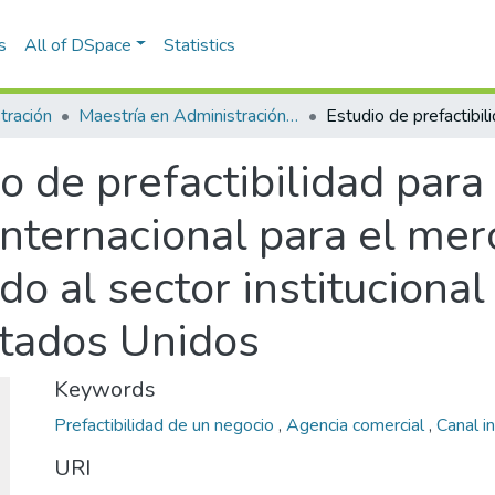
s
All of DSpace
Statistics
tración
Maestría en Administración - MBA (tesis)
o de prefactibilidad para
nternacional para el mer
ido al sector institucion
stados Unidos
Keywords
Prefactibilidad de un negocio
,
Agencia comercial
,
Canal i
URI