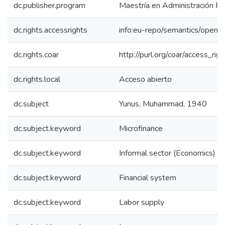
dc.publisher.program
Maestría en Administración Fin
dc.rights.accessrights
info:eu-repo/semantics/openA
dc.rights.coar
http://purl.org/coar/access_rig
dc.rights.local
Acceso abierto
dc.subject
Yunus, Muhammad, 1940
dc.subject.keyword
Microfinance
dc.subject.keyword
Informal sector (Economics)
dc.subject.keyword
Financial system
dc.subject.keyword
Labor supply