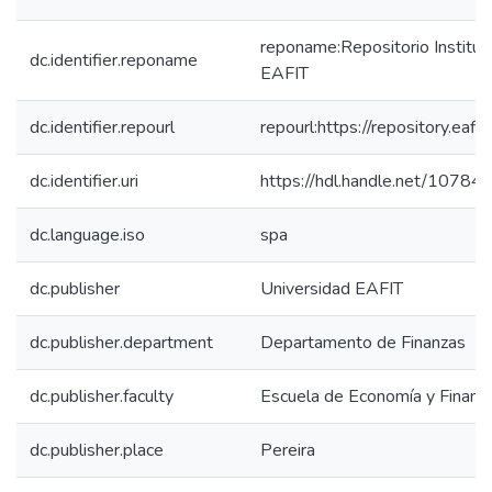
reponame:Repositorio Instituc
dc.identifier.reponame
EAFIT
dc.identifier.repourl
repourl:https://repository.eafit
dc.identifier.uri
https://hdl.handle.net/1078
dc.language.iso
spa
dc.publisher
Universidad EAFIT
dc.publisher.department
Departamento de Finanzas
dc.publisher.faculty
Escuela de Economía y Finanz
dc.publisher.place
Pereira