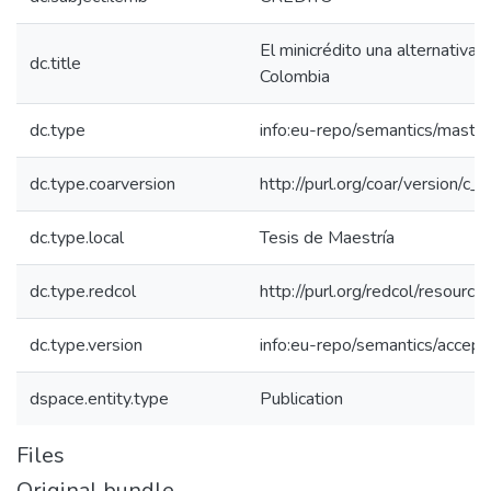
El minicrédito una alternativa 
dc.title
Colombia
dc.type
info:eu-repo/semantics/maste
dc.type.coarversion
http://purl.org/coar/version/
dc.type.local
Tesis de Maestría
dc.type.redcol
http://purl.org/redcol/resourc
dc.type.version
info:eu-repo/semantics/accep
dspace.entity.type
Publication
Files
Original bundle