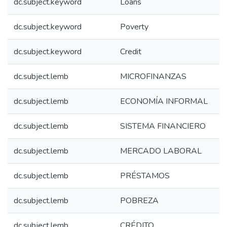
dc.subject.keyword
Loans
dc.subject.keyword
Poverty
dc.subject.keyword
Credit
dc.subject.lemb
MICROFINANZAS
dc.subject.lemb
ECONOMÍA INFORMAL
dc.subject.lemb
SISTEMA FINANCIERO
dc.subject.lemb
MERCADO LABORAL
dc.subject.lemb
PRÉSTAMOS
dc.subject.lemb
POBREZA
dc.subject.lemb
CRÉDITO