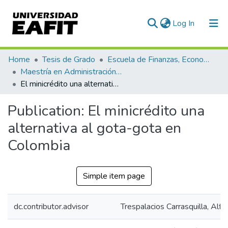
(current)
Log In
Communities & Collections
Home
Tesis de Grado
Escuela de Finanzas, Economía y Gobierno
Maestría en Administración Financiera (tesis)
All of DSpace
El minicrédito una alternativa al gota-gota en Colombia
Statistics
Publication:
El minicrédito una
alternativa al gota-gota en
Colombia
Simple item page
dc.contributor.advisor
Trespalacios Carrasquilla, Alfr