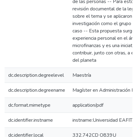
de las personas -- Para esto s
revisión documental de la legi
sobre el tema y se aplicaron 
investigación como el grupo foc
caso -- Esta propuesta surge a
experiencia personal en el áre
microfinanzas y es una iniciati
contribuir, junto con otras, a e
del planeta
dc.description.degreelevel
Maestría
dc.description.degreename
Magíster en Administración Fi
dc.format.mimetype
application/pdf
dc.identifier.instname
instname:Universidad EAFIT
dc.identifier.local
332.742CD O839U