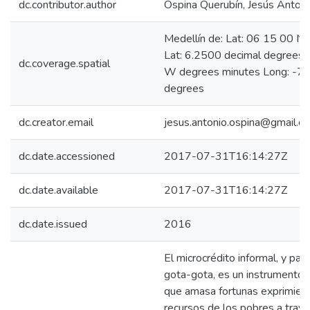
dc.contributor.author
Ospina Querubín, Jesús Antoni
Medellín de: Lat: 06 15 00 N
Lat: 6.2500 decimal degrees
dc.coverage.spatial
W degrees minutes Long: -75
degrees
dc.creator.email
jesus.antonio.ospina@gmail.c
dc.date.accessioned
2017-07-31T16:14:27Z
dc.date.available
2017-07-31T16:14:27Z
dc.date.issued
2016
El microcrédito informal, y par
gota-gota, es un instrumento fi
que amasa fortunas exprimien
recursos de los pobres a travé