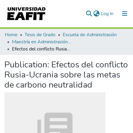
(current)
Log In
Communities & Collections
Home
Tesis de Grado
Escuela de Administración
Maestría en Administración - MBA (tesis)
All of DSpace
Efectos del conflicto Rusia-Ucrania sobre las metas de carbono neutralidad
Statistics
Publication:
Efectos del conflicto
Rusia-Ucrania sobre las metas
de carbono neutralidad