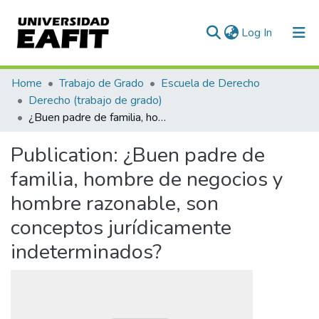
(current)
Log In
Communities & Collections
Home
Trabajo de Grado
Escuela de Derecho
Derecho (trabajo de grado)
All of DSpace
¿Buen padre de familia, hombre de negocios y hombre razonable, son conceptos jurídicamente indeterminados?
Statistics
Publication:
¿Buen padre de
familia, hombre de negocios y
hombre razonable, son
conceptos jurídicamente
indeterminados?