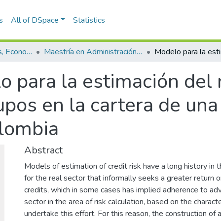
s
All of DSpace
Statistics
Escuela de Finanzas, Economía y Gobierno
Maestría en Administración Financiera (tesis)
 para la estimación del r
upos en la cartera de un
olombia
Abstract
Models of estimation of credit risk have a long history in t
for the real sector that informally seeks a greater return
credits, which in some cases has implied adherence to adv
sector in the area of risk calculation, based on the charact
undertake this effort. For this reason, the construction of 