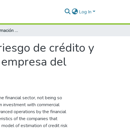
Log In
Modelo para la estimación del riesgo de crédito y la asignación de cupos en la cartera de una empresa del sector textil en Colombia
iesgo de crédito y
a empresa del
he financial sector, not being so
 on investment with commercial
anced operations by the financial
eristics of the companies that
a model of estimation of credit risk