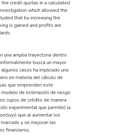
the credit quotas in a calculated
nvestigation which allowed the
ncluded that by increasing the
king is gained and profits are
dards.
n una amplia trayectoria dentro
ue informalmente busca un mayor
n algunos casos ha implicado una
iero en materia del cálculo de
presas que emprenden este
un modelo de estimación de riesgo
 los cupos de crédito de manera
ción experimental que permitió la
concluyó que al aumentar los
el marcado y se mejoran las
s financieros.