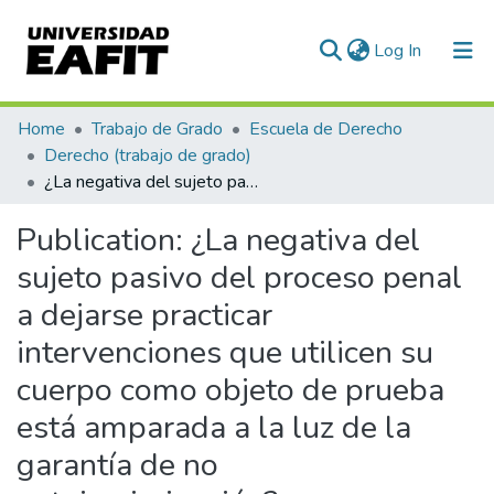
(current)
Log In
Communities & Collections
Home
Trabajo de Grado
Escuela de Derecho
Derecho (trabajo de grado)
All of DSpace
¿La negativa del sujeto pasivo del proceso penal a dejarse practicar intervenciones que utilicen su cuerpo como objeto de prueba está amparada a la luz de la garantía de no autoincriminación?
Statistics
Publication:
¿La negativa del
sujeto pasivo del proceso penal
a dejarse practicar
intervenciones que utilicen su
cuerpo como objeto de prueba
está amparada a la luz de la
garantía de no