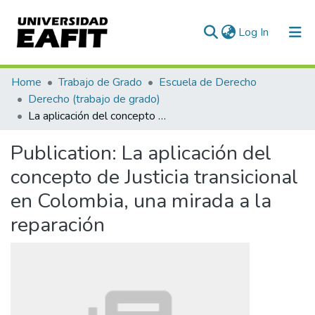
(current)
Log In
Communities & Collections
Home
Trabajo de Grado
Escuela de Derecho
Derecho (trabajo de grado)
All of DSpace
La aplicación del concepto de Justicia transicional en Colombia, una mirada a la reparación
Statistics
Publication:
La aplicación del
concepto de Justicia transicional
en Colombia, una mirada a la
reparación