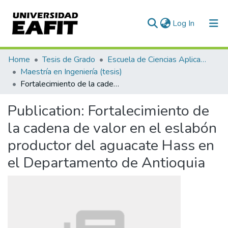
(current)
Log In
Communities & Collections
Home
Tesis de Grado
Escuela de Ciencias Aplicadas e Ingeniería
Maestría en Ingeniería (tesis)
All of DSpace
Fortalecimiento de la cadena de valor en el eslabón productor del aguacate Hass en el Departamento de Antioquia
Statistics
Publication:
Fortalecimiento de
la cadena de valor en el eslabón
productor del aguacate Hass en
el Departamento de Antioquia