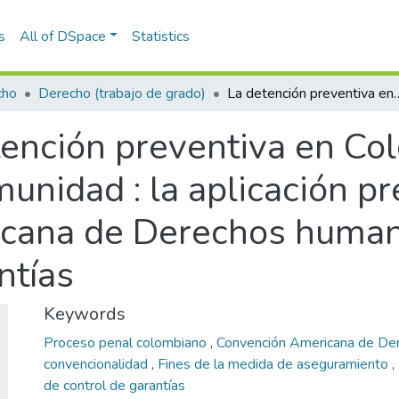
s
All of DSpace
Statistics
cho
Derecho (trabajo de grado)
La detención preventiva en Colombia y el fin de protección a la comunidad : la aplicación preferente 
ención preventiva en Col
munidad : la aplicación pr
cana de Derechos humano
ntías
Keywords
Proceso penal colombiano
,
Convención Americana de D
convencionalidad
,
Fines de la medida de aseguramiento
,
de control de garantías