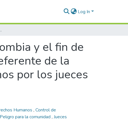
Log In
de la Convención Americana de Derechos humanos por los jueces de control de garantías
ombia y el fin de
eferente de la
s por los jueces
erechos Humanos
,
Control de
Peligro para la comunidad
,
Jueces