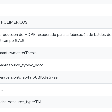
 POLIMÉRICOS
roducción de HDPE recuperado para la fabricación de baldes de
del campo S.A.S
emantics/masterThesis
/coar/resource_type/c_bdcc
/coar/version/c_ab4af688f83e57aa
ía
/redcol/resource_type/TM