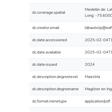
Medellín de: L
dc.coverage.spatial
Long: -75.6000
dc.creator.email
ldbautistp@eafi
dc.date.accessioned
2025-02-04T1
dc.date.available
2025-02-04T1
dc.date.issued
2024
dc.description.degreelevel
Maestría
dc.description.degreename
Magíster en Ing
dc.format.mimetype
application/pdf