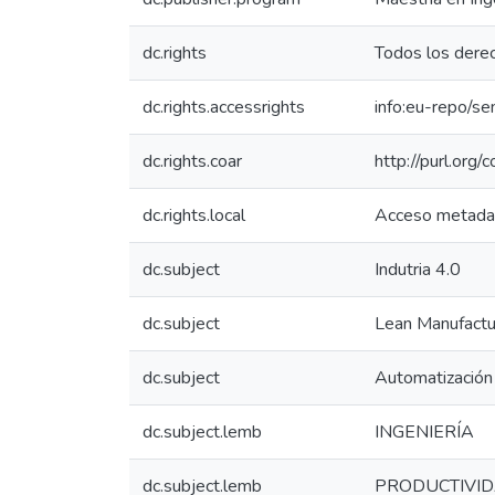
dc.rights
Todos los dere
dc.rights.accessrights
info:eu-repo/s
dc.rights.coar
http://purl.org/
dc.rights.local
Acceso metada
dc.subject
Indutria 4.0
dc.subject
Lean Manufactu
dc.subject
Automatización
dc.subject.lemb
INGENIERÍA
dc.subject.lemb
PRODUCTIVID