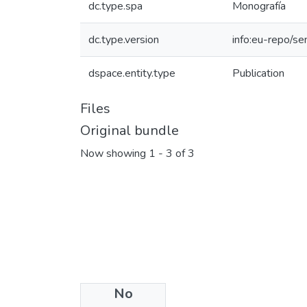
dc.type.spa
Monografía
dc.type.version
info:eu-repo/s
dspace.entity.type
Publication
Files
Original bundle
Now showing
1 - 3 of 3
No