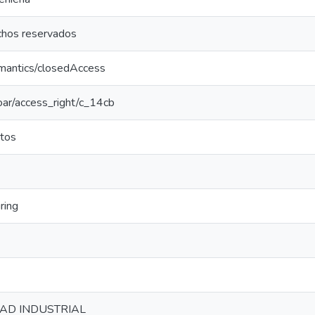
chos reservados
emantics/closedAccess
coar/access_right/c_14cb
tos
ring
AD INDUSTRIAL