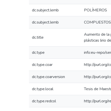
dc.subject.lemb
POLÍMEROS
dc.subject.lemb
COMPUESTOS
Aumento de la p
dc.title
plásticas lirio 
dc.type
info:eu-repo/s
dc.type.coar
http://purl.org
dc.type.coarversion
http://purl.org
dc.type.local
Tesis de Maestr
dc.type.redcol
http://purl.org