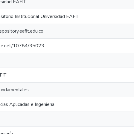
rsidad EAFIT
torio Institucional Universidad EAFIT
repository.eafit.edu.co
ndle.net/10784/35023
FIT
Fundamentales
cias Aplicadas e Ingeniería
eniería