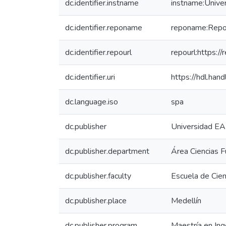
dc.identifier.instname
instname:Unive
dc.identifier.reponame
reponame:Reposi
dc.identifier.repourl
repourl:https://
dc.identifier.uri
https://hdl.ha
dc.language.iso
spa
dc.publisher
Universidad EA
dc.publisher.department
Área Ciencias 
dc.publisher.faculty
Escuela de Cien
dc.publisher.place
Medellín
dc.publisher.program
Maestría en Ing