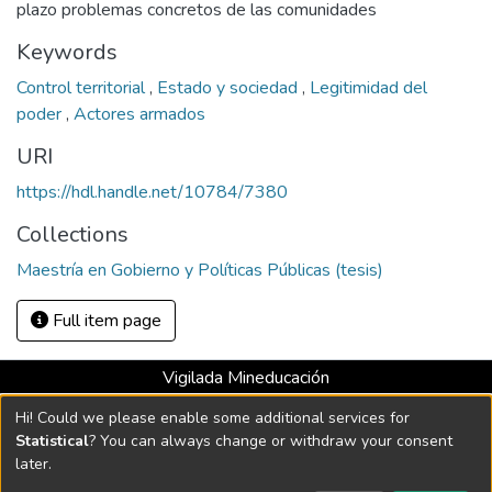
plazo problemas concretos de las comunidades
Keywords
Control territorial
,
Estado y sociedad
,
Legitimidad del
poder
,
Actores armados
URI
https://hdl.handle.net/10784/7380
Collections
Maestría en Gobierno y Políticas Públicas (tesis)
Full item page
Vigilada Mineducación
Universidad con Acreditación Institucional hasta 2026 -
Hi! Could we please enable some additional services for
Resolución MEN 2158 de 2018
Statistical
? You can always change or withdraw your consent
later.