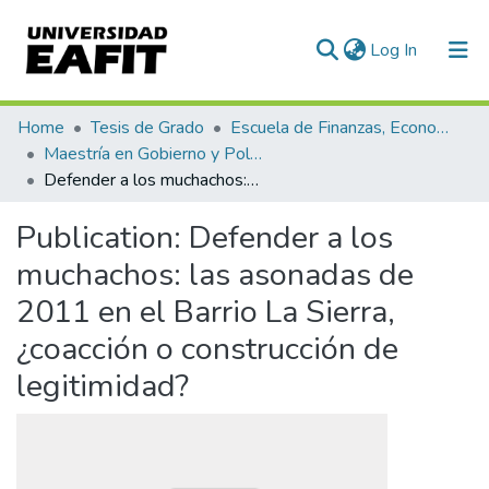
(current)
Log In
Communities & Collections
Home
Tesis de Grado
Escuela de Finanzas, Economía y Gobierno
Maestría en Gobierno y Políticas Públicas (tesis)
All of DSpace
Defender a los muchachos: las asonadas de 2011 en el Barrio La Sierra, ¿coacción o construcción de legitimidad?
Statistics
Publication:
Defender a los
muchachos: las asonadas de
2011 en el Barrio La Sierra,
¿coacción o construcción de
legitimidad?