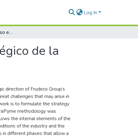
Log In
Formulación del proceso estratégico de la empresa Frudeco Group para el 2023
égico de la
ic direction of Frudeco Group’s
reat challenges that may arise in
 work is to formulate the strategy
EstraPyme methodology was
llows the internal elements of the
ditions of the industry and the
 in different phases that allow a