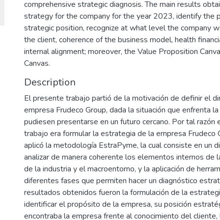
comprehensive strategic diagnosis. The main results obta
strategy for the company for the year 2023, identify the 
strategic position, recognize at what level the company w
the client, coherence of the business model, health finan
internal alignment; moreover, the Value Proposition Can
)
Canvas.
Description
El presente trabajo partió de la motivación de definir el d
empresa Frudeco Group, dada la situación que enfrenta l
pudiesen presentarse en un futuro cercano. Por tal razón e
trabajo era formular la estrategia de la empresa Frudeco 
aplicó la metodología EstraPyme, la cual consiste en un
analizar de manera coherente los elementos internos de la
de la industria y el macroentorno, y la aplicación de herra
diferentes fases que permiten hacer un diagnóstico estraté
resultados obtenidos fueron la formulación de la estrateg
identificar el propósito de la empresa, su posición estraté
encontraba la empresa frente al conocimiento del cliente,