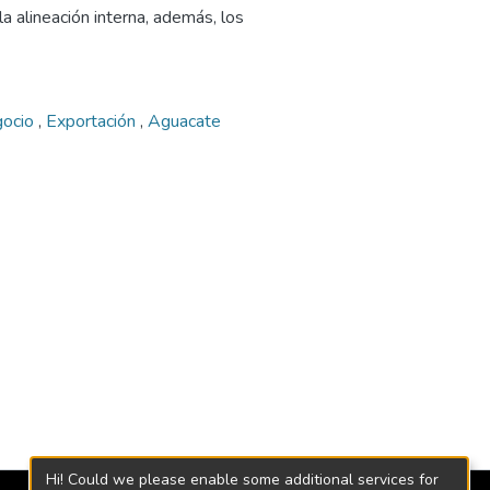
la alineación interna, además, los
gocio
,
Exportación
,
Aguacate
Hi! Could we please enable some additional services for