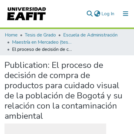
(current)
Log In
Communities & Collections
Home
Tesis de Grado
Escuela de Administración
Maestría en Mercadeo (tesis)
All of DSpace
El proceso de decisión de compra de productos para cuidado visual de la población de Bogotá y su relación con la contaminación ambiental
Statistics
Publication:
El proceso de
decisión de compra de
productos para cuidado visual
de la población de Bogotá y su
relación con la contaminación
ambiental