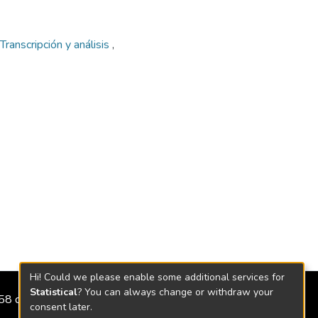
Transcripción y análisis
,
Hi! Could we please enable some additional services for
Statistical
? You can always change or withdraw your
2158 de 2018
consent later.