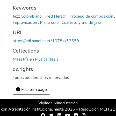
Keywords
Jazz Colombiano
,
Fred Hersch
,
Proceso de composición
,
Improvisación
,
Piano solo
,
Cuarteto y trío de jazz
URI
https://hdl.handle.net/10784/32659
Collections
Maestría en Música (tesis)
dc.rights
Todos los derechos reservados
Full item page
Vigilada Mineducación
 con Acreditación Institucional hasta 2026 - Resolución MEN 