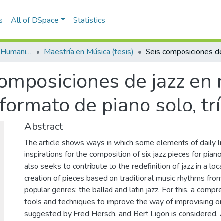
s
All of DSpace
Statistics
Escuela de Artes y Humanidades
Maestría en Música (tesis)
omposiciones de jazz en 
ormato de piano solo, trí
Abstract
The article shows ways in which some elements of daily li
inspirations for the composition of six jazz pieces for piano 
also seeks to contribute to the redefinition of jazz in a lo
creation of pieces based on traditional music rhythms fro
popular genres: the ballad and latin jazz. For this, a comp
tools and techniques to improve the way of improvising o
suggested by Fred Hersch, and Bert Ligon is considered. Al