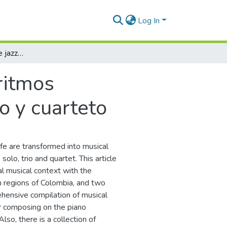
Log In
Seis composiciones de jazz en ritmos colombianos para formato de piano solo, trío y cuarteto
ritmos
o y cuarteto
fe are transformed into musical
solo, trio and quartet. This article
cal musical context with the
m regions of Colombia, and two
rehensive compilation of musical
r composing on the piano
so, there is a collection of