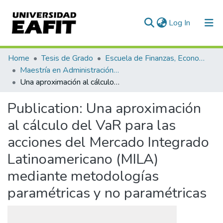
(current)
Log In
Communities & Collections
Home
Tesis de Grado
Escuela de Finanzas, Economía y Gobierno
Maestría en Administración Financiera (tesis)
All of DSpace
Una aproximación al cálculo del VaR para las acciones del Mercado Integrado Latinoamericano (MILA) mediante metodologías paramétricas y no paramétricas
Statistics
Publication:
Una aproximación
al cálculo del VaR para las
acciones del Mercado Integrado
Latinoamericano (MILA)
mediante metodologías
paramétricas y no paramétricas