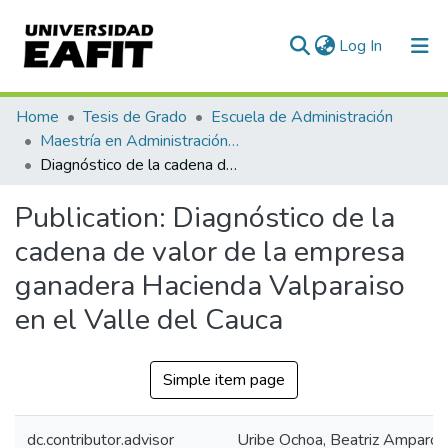
(current)
Log In
Communities & Collections
Home
Tesis de Grado
Escuela de Administración
Maestría en Administración - MBA (tesis)
All of DSpace
Diagnóstico de la cadena de valor de la empresa ganadera Hacienda Valparaiso en el Valle del Cauca
Statistics
Publication:
Diagnóstico de la
cadena de valor de la empresa
ganadera Hacienda Valparaiso
en el Valle del Cauca
Simple item page
dc.contributor.advisor
Uribe Ochoa, Beatriz Amparo