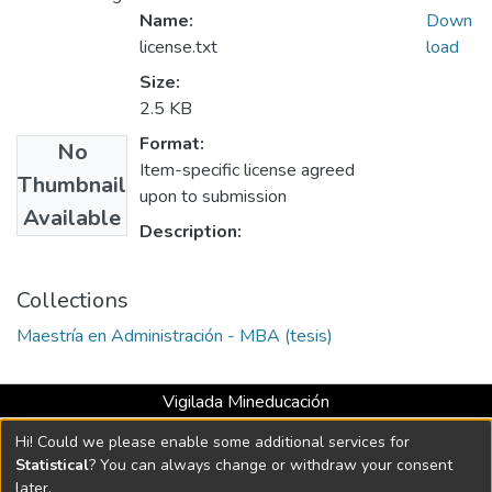
Name:
Down
license.txt
load
Size:
2.5 KB
Format:
No
Item-specific license agreed
Thumbnail
upon to submission
Available
Description:
Collections
Maestría en Administración - MBA (tesis)
Vigilada Mineducación
Universidad con Acreditación Institucional hasta 2026 -
Hi! Could we please enable some additional services for
Resolución MEN 2158 de 2018
Statistical
? You can always change or withdraw your consent
later.