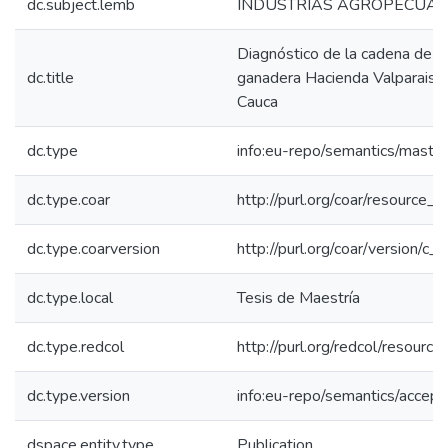
dc.subject.lemb
INDUSTRIAS AGROPECUAR
Diagnóstico de la cadena de v
dc.title
ganadera Hacienda Valparaiso 
Cauca
dc.type
info:eu-repo/semantics/maste
dc.type.coar
http://purl.org/coar/resource_
dc.type.coarversion
http://purl.org/coar/version/
dc.type.local
Tesis de Maestría
dc.type.redcol
http://purl.org/redcol/resourc
dc.type.version
info:eu-repo/semantics/accep
dspace.entity.type
Publication