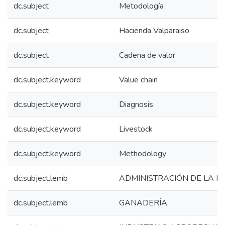
dc.subject
Metodología
dc.subject
Hacienda Valparaiso
dc.subject
Cadena de valor
dc.subject.keyword
Value chain
dc.subject.keyword
Diagnosis
dc.subject.keyword
Livestock
dc.subject.keyword
Methodology
dc.subject.lemb
ADMINISTRACIÓN DE LA 
dc.subject.lemb
GANADERÍA