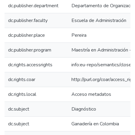
dc.publisher.department
Departamento de Organización
dc.publisher.faculty
Escuela de Administración
dc.publisher.place
Pereira
dc.publisher.program
Maestría en Administración -
dc.rights.accessrights
info:eu-repo/semantics/close
dc.rights.coar
http://purl.org/coar/access_rig
dc.rights.local
Acceso metadatos
dc.subject
Diagnóstico
dc.subject
Ganadería en Colombia