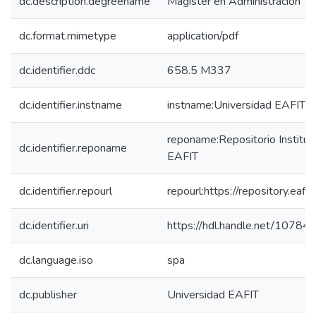
dc.description.degreename
Magíster en Administración
dc.format.mimetype
application/pdf
dc.identifier.ddc
658.5 M337
dc.identifier.instname
instname:Universidad EAFIT
reponame:Repositorio Instituc
dc.identifier.reponame
EAFIT
dc.identifier.repourl
repourl:https://repository.eafit
dc.identifier.uri
https://hdl.handle.net/1078
dc.language.iso
spa
dc.publisher
Universidad EAFIT