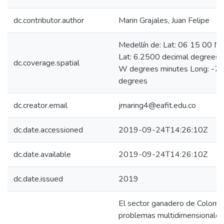
dc.contributor.author
Marin Grajales, Juan Felipe
Medellín de: Lat: 06 15 00 N
Lat: 6.2500 decimal degrees
dc.coverage.spatial
W degrees minutes Long: -75
degrees
dc.creator.email
jmaring4@eafit.edu.co
dc.date.accessioned
2019-09-24T14:26:10Z
dc.date.available
2019-09-24T14:26:10Z
dc.date.issued
2019
El sector ganadero de Colombi
problemas multidimensionales p