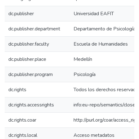
dc.publisher
Universidad EAFIT
dc.publisher.department
Departamento de Psicología
dc.publisher.faculty
Escuela de Humanidades
dc.publisher.place
Medellín
dc.publisher.program
Psicología
dc.rights
Todos los derechos reservado
dc.rights.accessrights
info:eu-repo/semantics/close
dc.rights.coar
http://purl.org/coar/access_rig
dc.rights.local
Acceso metadatos