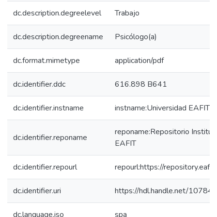
dc.description.degreelevel
Trabajo
dc.description.degreename
Psicólogo(a)
dc.format.mimetype
application/pdf
dc.identifier.ddc
616.898 B641
dc.identifier.instname
instname:Universidad EAFIT
reponame:Repositorio Instituc
dc.identifier.reponame
EAFIT
dc.identifier.repourl
repourl:https://repository.eafit
dc.identifier.uri
https://hdl.handle.net/1078
dc.language.iso
spa