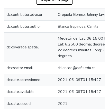
Simple item page
dc.contributor.advisor
Orejuela Gómez, Johnny Javier
dc.contributor.author
Blanco Espinosa, Camila
Medellín de: Lat: 06 15 00 N
Lat: 6.2500 decimal degrees
dc.coverage.spatial
W degrees minutes Long: -75
degrees
dc.creator.email
cblancoe@eafit.edu.co
dc.date.accessioned
2021-06-09T01:15:42Z
dc.date.available
2021-06-09T01:15:42Z
dc.date.issued
2021