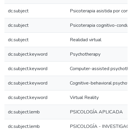
dc.subject
Psicoterapia asistida por com
dc.subject
Psicoterapia cognitivo-conduc
dc.subject
Realidad virtual
dc.subject.keyword
Psychotherapy
dc.subject.keyword
Computer-assisted psychothe
dc.subject.keyword
Cognitive-behavioral psychot
dc.subject.keyword
Virtual Reality
dc.subject.lemb
PSICOLOGÍA APLICADA
dc.subject.lemb
PSICOLOGÍA - INVESTIGAC