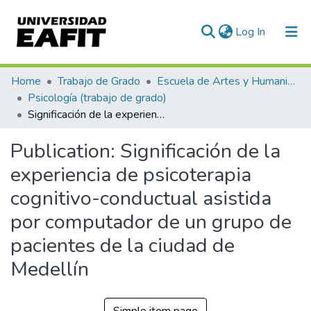
(current)
Log In
Communities & Collections
Home
Trabajo de Grado
Escuela de Artes y Humanidades
Psicología (trabajo de grado)
All of DSpace
Significación de la experiencia de psicoterapia cognitivo-conductual asistida por computador de un grupo de pacientes de la ciudad de Medellín
Statistics
Publication:
Significación de la
experiencia de psicoterapia
cognitivo-conductual asistida
por computador de un grupo de
pacientes de la ciudad de
Medellín