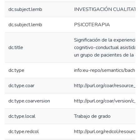
dc.subject.lemb
INVESTIGACIÓN CUALITATI
dc.subject.lemb
PSICOTERAPIA
Significación de la experiencia
dc.title
cognitivo-conductual asistida
un grupo de pacientes de la c
dc.type
info:eu-repo/semantics/bachel
dc.type.coar
http://purl.org/coar/resource_
dc.type.coarversion
http://purl.org/coar/version/
dc.type.local
Trabajo de grado
dc.type.redcol
http://purl.org/redcol/resourc