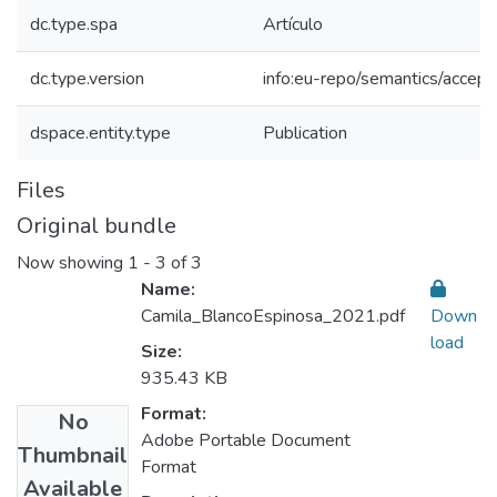
dc.type.spa
Artículo
dc.type.version
info:eu-repo/semantics/accep
dspace.entity.type
Publication
Files
Original bundle
Now showing
1 - 3 of 3
Name:
Camila_BlancoEspinosa_2021.pdf
Down
load
Size:
935.43 KB
Format:
No
Adobe Portable Document
Thumbnail
Format
Available