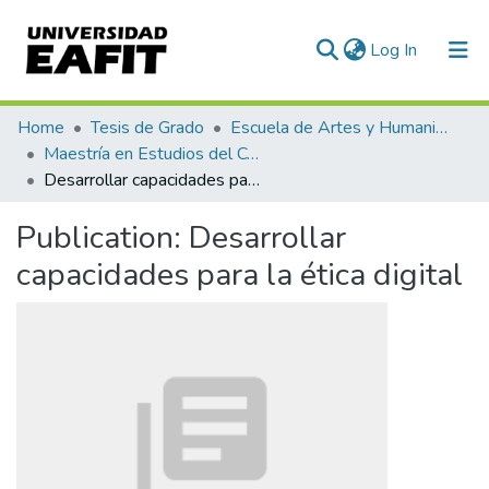
(current)
Log In
Communities & Collections
Home
Tesis de Grado
Escuela de Artes y Humanidades
Maestría en Estudios del Comportamiento (tesis)
All of DSpace
Desarrollar capacidades para la ética digital
Statistics
Publication:
Desarrollar
capacidades para la ética digital