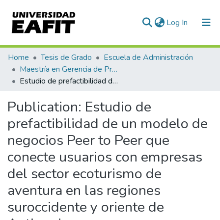
(current)
Log In
Communities & Collections
Home
Tesis de Grado
Escuela de Administración
Maestría en Gerencia de Proyectos (Tesis)
All of DSpace
Estudio de prefactibilidad de un modelo de negocios Peer to Peer que conecte usuarios con empresas del sector ecoturismo de aventura en las regiones suroccidente y oriente de Antioquia
Statistics
Publication:
Estudio de
prefactibilidad de un modelo de
negocios Peer to Peer que
conecte usuarios con empresas
del sector ecoturismo de
aventura en las regiones
suroccidente y oriente de