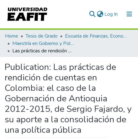
(current)
Log In
Communities & Collections
Home
Tesis de Grado
Escuela de Finanzas, Economía y Gobierno
Maestría en Gobierno y Políticas Públicas (tesis)
All of DSpace
Las prácticas de rendición de cuentas en Colombia: el caso de la Gobernación de Antioquia 2012-2015, de Sergio Fajardo, y su aporte a la consolidación de una política pública
Statistics
Publication:
Las prácticas de
rendición de cuentas en
Colombia: el caso de la
Gobernación de Antioquia
2012-2015, de Sergio Fajardo, y
su aporte a la consolidación de
una política pública