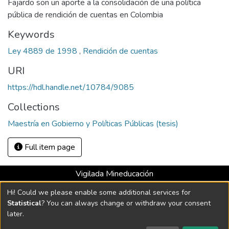
Fajardo son un aporte a la consolidación de una política
pública de rendición de cuentas en Colombia
Keywords
Ley 4889 de 1998
,
Rendición de cuentas
URI
https://hdl.handle.net/10784/9085
Collections
Maestría en Gobierno y Políticas Públicas (tesis)
Full item page
Vigilada Mineducación
Universidad con Acreditación Institucional hasta 2026 -
Hi! Could we please enable some additional services for
Resolución MEN 2158 de 2018
Statistical
? You can always change or withdraw your consent
later.