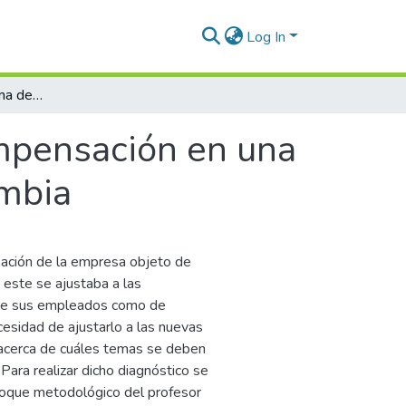
Log In
Diagnóstico del sistema de compensación en una empresa del sector manufacturero en Colombia
mpensación en una
ombia
sación de la empresa objeto de
 este se ajustaba a las
 de sus empleados como de
cesidad de ajustarlo a las nuevas
 acerca de cuáles temas se deben
ara realizar dicho diagnóstico se
nfoque metodológico del profesor