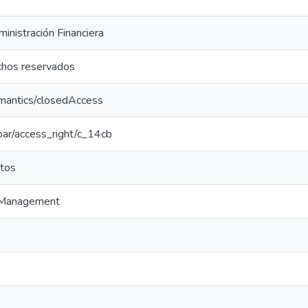
inistración Financiera
chos reservados
emantics/closedAccess
coar/access_right/c_14cb
tos
y Management