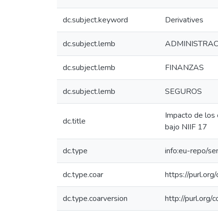
dc.subject.keyword
Derivatives
dc.subject.lemb
ADMINISTRAC
dc.subject.lemb
FINANZAS
dc.subject.lemb
SEGUROS
Impacto de los 
dc.title
bajo NIIF 17
dc.type
info:eu-repo/s
dc.type.coar
https://purl.or
dc.type.coarversion
http://purl.org