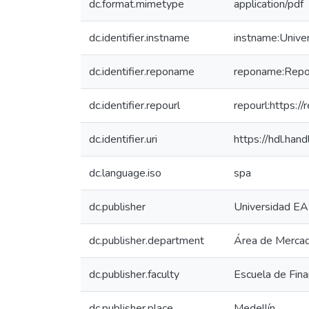
dc.format.mimetype
application/pdf
dc.identifier.instname
instname:Unive
dc.identifier.reponame
reponame:Reposi
dc.identifier.repourl
repourl:https://
dc.identifier.uri
https://hdl.ha
dc.language.iso
spa
dc.publisher
Universidad EA
dc.publisher.department
Área de Mercado
dc.publisher.faculty
Escuela de Fin
dc.publisher.place
Medellín