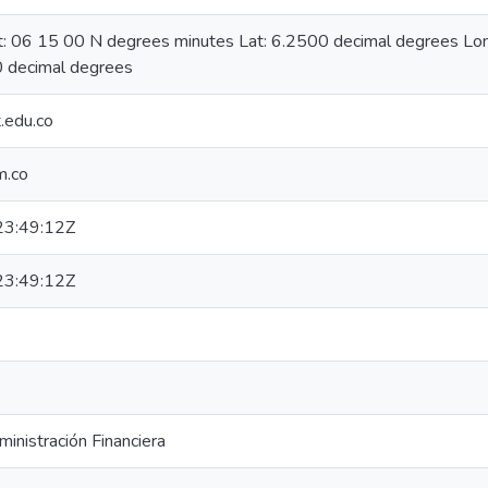
at: 06 15 00 N degrees minutes Lat: 6.2500 decimal degrees L
 decimal degrees
.edu.co
m.co
3:49:12Z
3:49:12Z
inistración Financiera