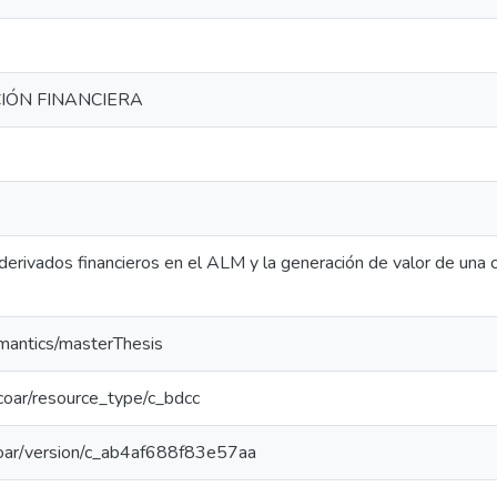
IÓN FINANCIERA
derivados financieros en el ALM y la generación de valor de un
emantics/masterThesis
g/coar/resource_type/c_bdcc
/coar/version/c_ab4af688f83e57aa