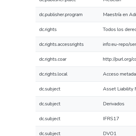
dc.publisher.program
Maestría en Adm
dc.rights
Todos los dere
dc.rights.accessrights
info:eu-repo/s
dc.rights.coar
http://purl.org/
dc.rights.local
Acceso metada
dc.subject
Asset Liabilit
dc.subject
Derivados
dc.subject
IFRS17
dc.subject
DVO1