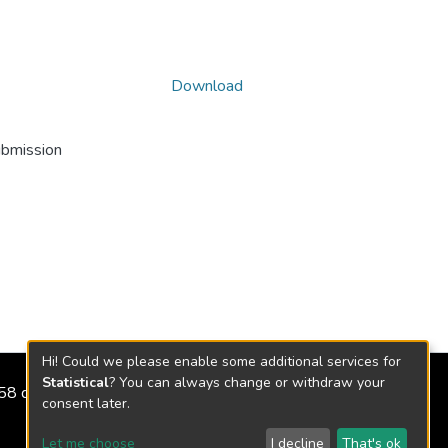
Download
ubmission
Hi! Could we please enable some additional services for
Statistical
? You can always change or withdraw your
2158 de 2018
consent later.
Let me choose
I decline
That's ok