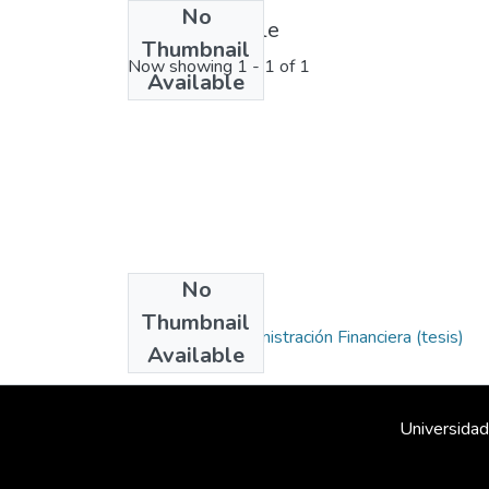
No
License bundle
Thumbnail
Now showing
1 - 1 of 1
Available
No
Collections
Thumbnail
Maestría en Administración Financiera (tesis)
Available
Universidad