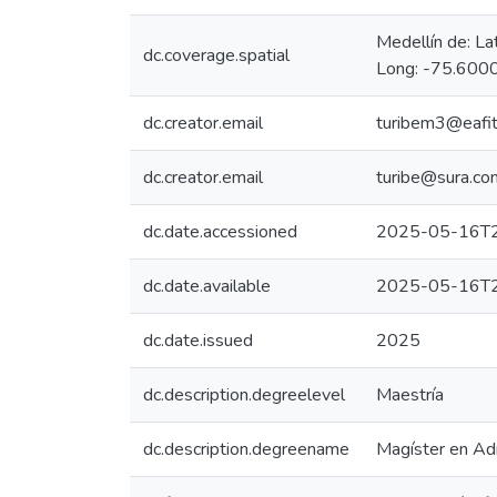
Medellín de: L
dc.coverage.spatial
Long: -75.6000
dc.creator.email
turibem3@eafit
dc.creator.email
turibe@sura.co
dc.date.accessioned
2025-05-16T2
dc.date.available
2025-05-16T2
dc.date.issued
2025
dc.description.degreelevel
Maestría
dc.description.degreename
Magíster en Adm