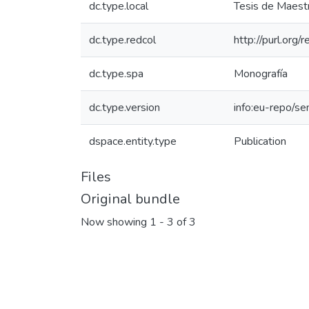
dc.type.local
Tesis de Maestr
dc.type.redcol
http://purl.org
dc.type.spa
Monografía
dc.type.version
info:eu-repo/s
dspace.entity.type
Publication
Files
Original bundle
Now showing
1 - 3 of 3