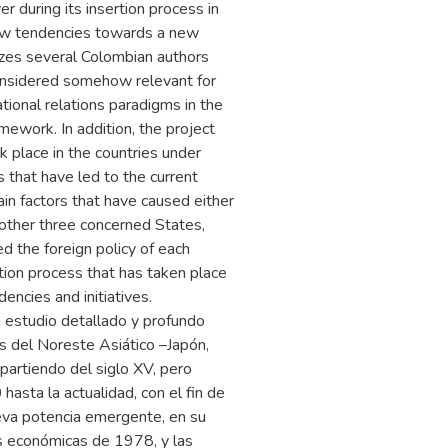
 during its insertion process in
new tendencies towards a new
yzes several Colombian authors
onsidered somehow relevant for
tional relations paradigms in the
mework. In addition, the project
k place in the countries under
s that have led to the current
ain factors that have caused either
other three concerned States,
 the foreign policy of each
ation process that has taken place
encies and initiatives.
n estudio detallado y profundo
os del Noreste Asiático –Japón,
 partiendo del siglo XV, pero
asta la actualidad, con el fin de
eva potencia emergente, en su
as económicas de 1978, y las