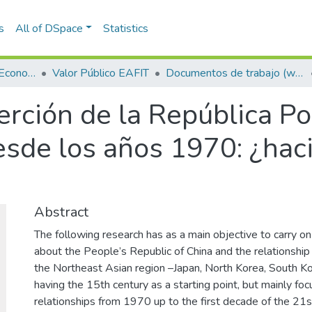
s
All of DSpace
Statistics
Escuela de Finanzas, Economía y Gobierno
Valor Público EAFIT
Documentos de trabajo (working papers)
erción de la República Po
desde los años 1970: ¿hac
Abstract
The following research has as a main objective to carry o
about the People’s Republic of China and the relationship 
the Northeast Asian region –Japan, North Korea, South Kor
having the 15th century as a starting point, but mainly fo
relationships from 1970 up to the first decade of the 21st