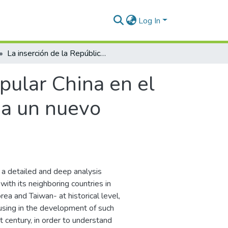
Log In
La inserción de la República Popular China en el noreste asiático desde los años 1970: ¿hacia un nuevo regionalismo?
pular China en el
ia un nuevo
n a detailed and deep analysis
with its neighboring countries in
ea and Taiwan- at historical level,
cusing in the development of such
 century, in order to understand