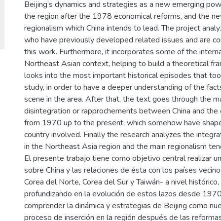
Beijing’s dynamics and strategies as a new emerging power
the region after the 1978 economical reforms, and the 
regionalism which China intends to lead. The project anal
who have previously developed related issues and are c
this work. Furthermore, it incorporates some of the interna
Northeast Asian context, helping to build a theoretical fra
looks into the most important historical episodes that too
study, in order to have a deeper understanding of the fact
scene in the area. After that, the text goes through the m
disintegration or rapprochements between China and the 
from 1970 up to the present, which somehow have shaped
country involved. Finally the research analyzes the integr
in the Northeast Asia region and the main regionalism tend
El presente trabajo tiene como objetivo central realizar u
sobre China y las relaciones de ésta con los países vecin
Corea del Norte, Corea del Sur y Taiwán- a nivel histórico,
profundizando en la evolución de estos lazos desde 1970 h
comprender la dinámica y estrategias de Beijing como nu
proceso de inserción en la región después de las reform