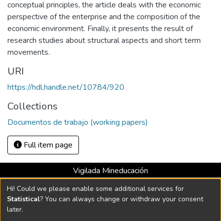
conceptual principles, the article deals with the economic
perspective of the enterprise and the composition of the
economic environment. Finally, it presents the result of
research studies about structural aspects and short term
movements.
URI
https://hdl.handle.net/10784/920
Collections
Documentos de trabajo (working papers)
Full item page
Vigilada Mineducación
Universidad con Acreditación Institucional hasta 2026 -
Hi! Could we please enable some additional services for
Resolución MEN 2158 de 2018
Statistical
? You can always change or withdraw your consent
later.