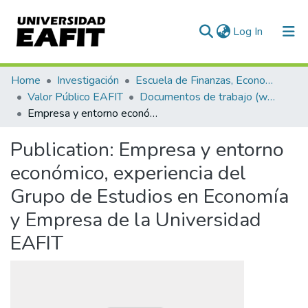
(current)
Log In
Communities & Collections
Home
Investigación
Escuela de Finanzas, Economía y Gobierno
Valor Público EAFIT
Documentos de trabajo (working papers)
All of DSpace
Empresa y entorno económico, experiencia del Grupo de Estudios en Economía y Empresa de la Universidad EAFIT
Statistics
Publication:
Empresa y entorno
económico, experiencia del
Grupo de Estudios en Economía
y Empresa de la Universidad
EAFIT