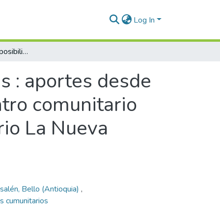
Log In
Autoconstruyendo posibilidades : aportes desde la apropiación social de espacios de encuentro comunitario en programas de mejoramiento barrial. Barrio La Nueva Jerusalén, Bello
s : aportes desde
ntro comunitario
rio La Nueva
salén, Bello (Antioquia)
,
s cumunitarios