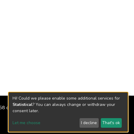
Hi! Could we please enable some additional services for
Statistical
? You can always change or withdraw your
2158 de 2018
consent later.
Let me choose
I decline
That's ok