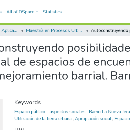
s
All of DSpace
Statistics
Escuela de Ciencias Aplicadas e Ingeniería
Maestría en Procesos Urbanos y Ambientales (tesis)
onstruyendo posibilidade
ial de espacios de encue
ejoramiento barrial. Bar
Keywords
Espacio público - aspectos sociales
,
Barrio La Nueva Jeru
Utilización de la tierra urbana
,
Apropiación social
,
Espacio
URI