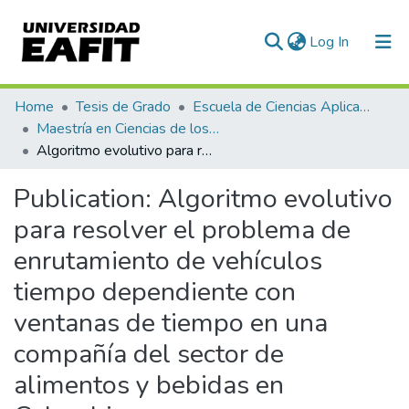
(current)
Log In
Communities & Collections
Home
Tesis de Grado
Escuela de Ciencias Aplicadas e Ingeniería
Maestría en Ciencias de los Datos y Analítica (tesis)
All of DSpace
Algoritmo evolutivo para resolver el problema de enrutamiento de vehículos tiempo dependiente con ventanas de tiempo en una compañía del sector de alimentos y bebidas en Colombia
Statistics
Publication:
Algoritmo evolutivo
para resolver el problema de
enrutamiento de vehículos
tiempo dependiente con
ventanas de tiempo en una
compañía del sector de
alimentos y bebidas en