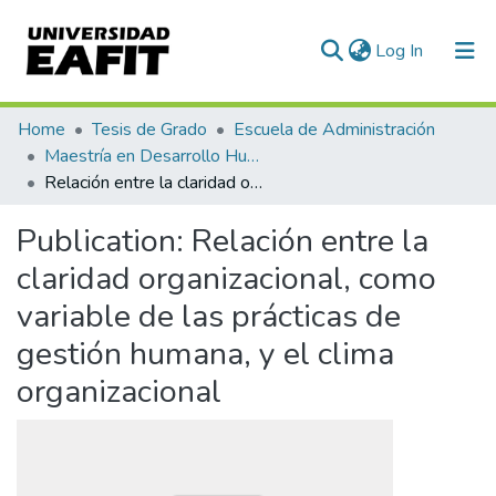
(current)
Log In
Communities & Collections
Home
Tesis de Grado
Escuela de Administración
Maestría en Desarrollo Humano Organizacional (tesis)
All of DSpace
Relación entre la claridad organizacional, como variable de las prácticas de gestión humana, y el clima organizacional
Statistics
Publication:
Relación entre la
claridad organizacional, como
variable de las prácticas de
gestión humana, y el clima
organizacional