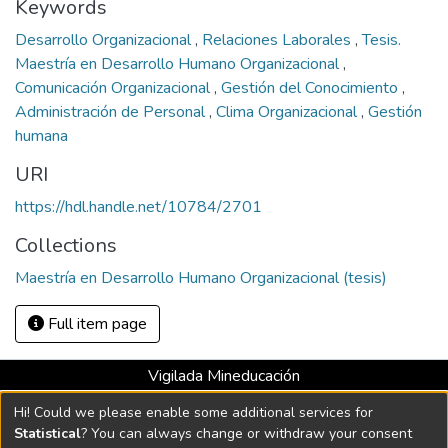
Keywords
Desarrollo Organizacional
,
Relaciones Laborales
,
Tesis.
Maestría en Desarrollo Humano Organizacional
,
Comunicación Organizacional
,
Gestión del Conocimiento
,
Administración de Personal
,
Clima Organizacional
,
Gestión
humana
URI
https://hdl.handle.net/10784/2701
Collections
Maestría en Desarrollo Humano Organizacional (tesis)
Full item page
Vigilada Mineducación
Universidad con Acreditación Institucional hasta 2026 -
Hi! Could we please enable some additional services for
Resolución MEN 2158 de 2018
Statistical
? You can always change or withdraw your consent