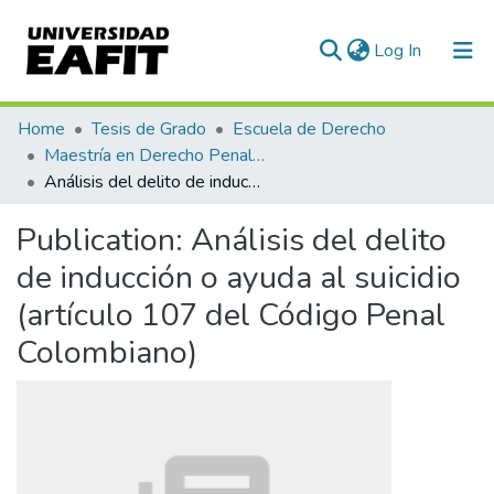
(current)
Log In
Communities & Collections
Home
Tesis de Grado
Escuela de Derecho
Maestría en Derecho Penal (tesis)
All of DSpace
Análisis del delito de inducción o ayuda al suicidio (artículo 107 del Código Penal Colombiano)
Statistics
Publication:
Análisis del delito
de inducción o ayuda al suicidio
(artículo 107 del Código Penal
Colombiano)