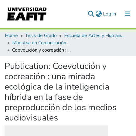
(current)
Log In
Communities & Collections
Home
Tesis de Grado
Escuela de Artes y Humanidades
Maestría en Comunicación Transmedia (tesis)
All of DSpace
Coevolución y cocreación : una mirada ecológica de la inteligencia híbrida en la fase de preproducción de los medios audiovisuales
Statistics
Publication:
Coevolución y
cocreación : una mirada
ecológica de la inteligencia
híbrida en la fase de
preproducción de los medios
audiovisuales