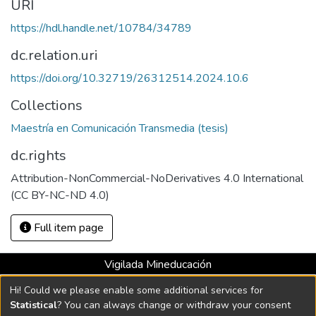
URI
https://hdl.handle.net/10784/34789
dc.relation.uri
https://doi.org/10.32719/26312514.2024.10.6
Collections
Maestría en Comunicación Transmedia (tesis)
dc.rights
Attribution-NonCommercial-NoDerivatives 4.0 International
Full item page
Vigilada Mineducación
Universidad con Acreditación Institucional hasta 2026 -
Hi! Could we please enable some additional services for
Resolución MEN 2158 de 2018
Statistical
? You can always change or withdraw your consent