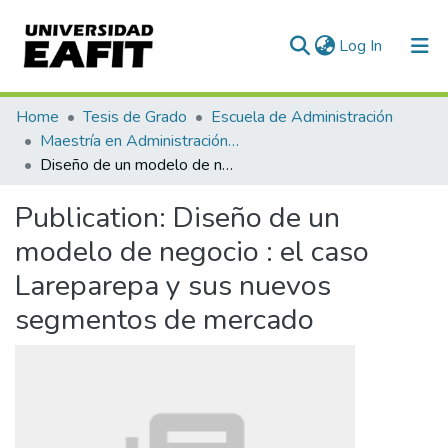
(current)
Log In
Communities & Collections
Home
Tesis de Grado
Escuela de Administración
Maestría en Administración - MBA (tesis)
All of DSpace
Diseño de un modelo de negocio : el caso Lareparepa y sus nuevos segmentos de mercado
Statistics
Publication:
Diseño de un
modelo de negocio : el caso
Lareparepa y sus nuevos
segmentos de mercado