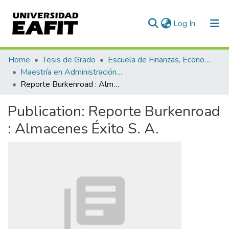
(current)
Log In
Communities & Collections
Home
Tesis de Grado
Escuela de Finanzas, Economía y Gobierno
Maestría en Administración Financiera (tesis)
All of DSpace
Reporte Burkenroad : Almacenes Éxito S. A.
Statistics
Publication:
Reporte Burkenroad
: Almacenes Éxito S. A.