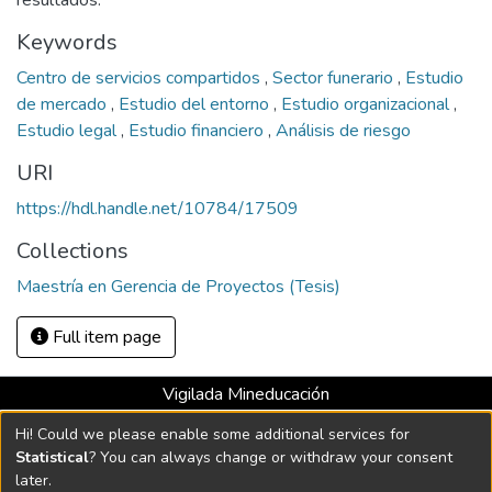
resultados.
Keywords
Centro de servicios compartidos
,
Sector funerario
,
Estudio
de mercado
,
Estudio del entorno
,
Estudio organizacional
,
Estudio legal
,
Estudio financiero
,
Análisis de riesgo
URI
https://hdl.handle.net/10784/17509
Collections
Maestría en Gerencia de Proyectos (Tesis)
Full item page
Vigilada Mineducación
Universidad con Acreditación Institucional hasta 2026 -
Hi! Could we please enable some additional services for
Resolución MEN 2158 de 2018
Statistical
? You can always change or withdraw your consent
later.