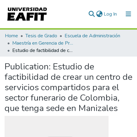
(current)
Log In
Communities & Collections
Home
Tesis de Grado
Escuela de Administración
Maestría en Gerencia de Proyectos (Tesis)
All of DSpace
Estudio de factibilidad de crear un centro de servicios compartidos para el sector funerario de Colombia, que tenga sede en Manizales
Statistics
Publication:
Estudio de
factibilidad de crear un centro de
servicios compartidos para el
sector funerario de Colombia,
que tenga sede en Manizales