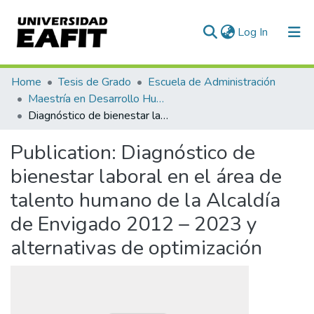
(current)
Log In
Communities & Collections
Home
Tesis de Grado
Escuela de Administración
Maestría en Desarrollo Humano Organizacional (tesis)
All of DSpace
Diagnóstico de bienestar laboral en el área de talento humano de la Alcaldía de Envigado 2012 – 2023 y alternativas de optimización
Statistics
Publication:
Diagnóstico de
bienestar laboral en el área de
talento humano de la Alcaldía
de Envigado 2012 – 2023 y
alternativas de optimización