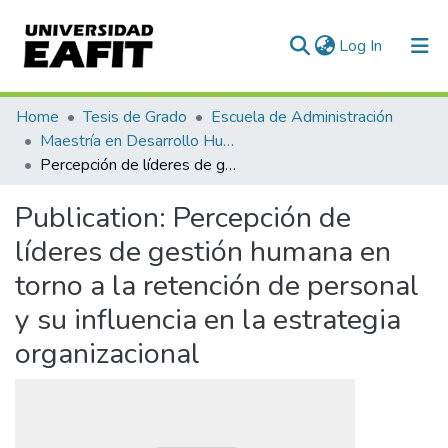
(current)
Log In
Communities & Collections
Home
Tesis de Grado
Escuela de Administración
Maestría en Desarrollo Humano Organizacional (tesis)
All of DSpace
Percepción de líderes de gestión humana en torno a la retención de personal y su influencia en la estrategia organizacional
Statistics
Publication:
Percepción de
líderes de gestión humana en
torno a la retención de personal
y su influencia en la estrategia
organizacional