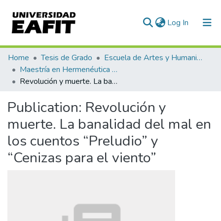
(current)
Log In
Communities & Collections
Home
Tesis de Grado
Escuela de Artes y Humanidades
Maestría en Hermenéutica Literaria (tesis)
All of DSpace
Revolución y muerte. La banalidad del mal en los cuentos “Preludio” y “Cenizas para el viento”
Statistics
Publication:
Revolución y
muerte. La banalidad del mal en
los cuentos “Preludio” y
“Cenizas para el viento”