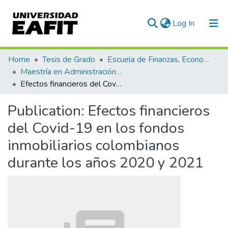
(current)
Log In
Communities & Collections
Home
Tesis de Grado
Escuela de Finanzas, Economía y Gobierno
Maestría en Administración Financiera (tesis)
All of DSpace
Efectos financieros del Covid-19 en los fondos inmobiliarios colombianos durante los años 2020 y 2021
Statistics
Publication:
Efectos financieros
del Covid-19 en los fondos
inmobiliarios colombianos
durante los años 2020 y 2021