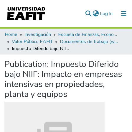
(current)
Log In
Communities & Collections
Home
Investigación
Escuela de Finanzas, Economía y Gobierno
Valor Público EAFIT
Documentos de trabajo (working papers)
All of DSpace
Impuesto Diferido bajo NIIF: Impacto en empresas intensivas en propiedades, planta y equipos
Statistics
Publication:
Impuesto Diferido
bajo NIIF: Impacto en empresas
intensivas en propiedades,
planta y equipos